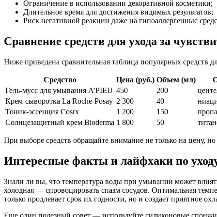
Ограничение в использовании декоративной косметики;
Длительное время для достижения видимых результатов;
Риск негативной реакции даже на гипоаллергенные средс
Сравнение средств для ухода за чувств
Ниже приведена сравнительная таблица популярных средств для
Средство
Цена (руб.)
Объем (мл)
О
Гель-мусс для умывания A’PIEU
450
200
центе
Крем-сыворотка La Roche-Posay
2 300
40
ниаци
Тоник-эссенция Cosrx
1 200
150
пропа
Солнцезащитный крем Bioderma
1 800
50
титан
При выборе средств обращайте внимание не только на цену, но
Интересные факты и лайфхаки по уходу
Знали ли вы, что температура воды при умывании может влият
холодная — спровоцировать спазм сосудов. Оптимальная темпер
только продлевает срок их годности, но и создает приятное о
Еще один полезный совет — используйте силиконовые спонжи д