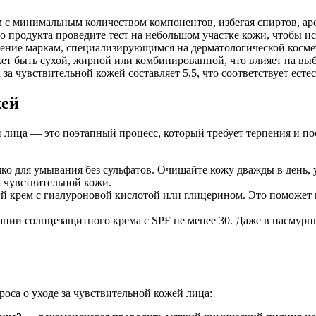
 с минимальным количеством компонентов, избегая спиртов, ар
 продукта проведите тест на небольшом участке кожи, чтобы и
ение маркам, специализирующимся на дерматологической космет
т быть сухой, жирной или комбинированной, что влияет на выб
а чувствительной кожей составляет 5,5, что соответствует есте
жей
 лица — это поэтапный процесс, который требует терпения и по
о для умывания без сульфатов. Очищайте кожу дважды в день, у
 чувствительной кожи.
 крем с гиалуроновой кислотой или глицерином. Это поможет 
нии солнцезащитного крема с SPF не менее 30. Даже в пасмурн
оса о уходе за чувствительной кожей лица: