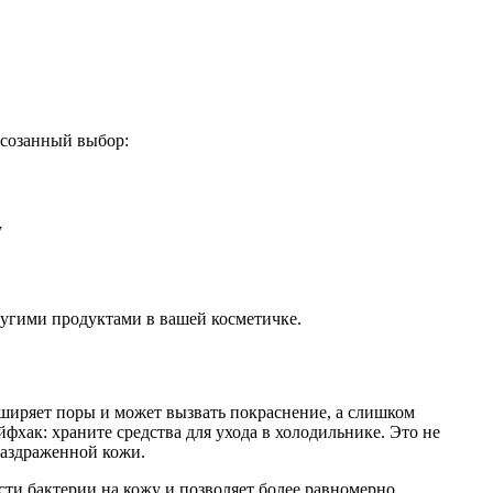
осозанный выбор:
у
другими продуктами в вашей косметичке.
сширяет поры и может вызвать покраснение, а слишком
хак: храните средства для ухода в холодильнике. Это не
раздраженной кожи.
ти бактерии на кожу и позволяет более равномерно