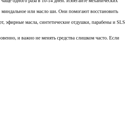
аще одного раза в 10-14 дней. Избегайте механических
а, миндальное или масло ши. Они помогают восстановить
т, эфирные масла, синтетические отдушки, парабены и SLS
новенно, и важно не менять средства слишком часто. Если