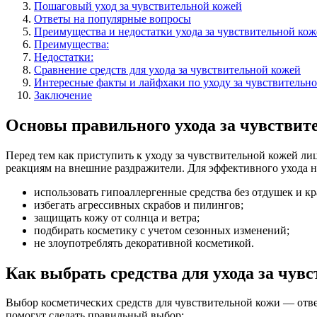
Пошаговый уход за чувствительной кожей
Ответы на популярные вопросы
Преимущества и недостатки ухода за чувствительной кож
Преимущества:
Недостатки:
Сравнение средств для ухода за чувствительной кожей
Интересные факты и лайфхаки по уходу за чувствительн
Заключение
Основы правильного ухода за чувствит
Перед тем как приступить к уходу за чувствительной кожей ли
реакциям на внешние раздражители. Для эффективного ухода 
использовать гипоаллергенные средства без отдушек и кр
избегать агрессивных скрабов и пилингов;
защищать кожу от солнца и ветра;
подбирать косметику с учетом сезонных изменений;
не злоупотреблять декоративной косметикой.
Как выбрать средства для ухода за чув
Выбор косметических средств для чувствительной кожи — отве
помогут сделать правильный выбор: