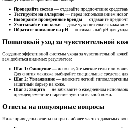
Проверяйте состав
— отдавайте предпочтение средствам
Тестируйте на аллергию
— перед использованием нового
Выбирайте проверенные бренды
— отдавайте предпочт
Учитывайте тип кожи
— даже чувствительная кожа може
Обратите внимание на pH
— оптимальный pH для ухода з
Пошаговый уход за чувствительной ко
Создание эффективной системы ухода за чувствительной кожей
вам добиться видимых результатов:
Шаг 1: Очищение
— используйте мягкие гели или молочк
Для снятия макияжа выбирайте специальные средства для
Шаг 2: Увлажнение
— наносите легкий гипоаллергенный
защитный барьер на коже.
Шаг 3: Защита
— не забывайте о ежедневном использова
преждевременное старение чувствительной кожи.
Ответы на популярные вопросы
Ниже приведены ответы на три наиболее часто задаваемых вопр