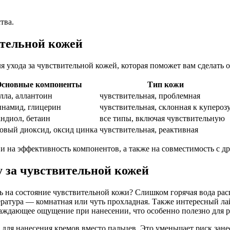
тва.
ительной кожей
 ухода за чувствительной кожей, которая поможет вам сделать 
сновные компоненты
Тип кожи
лла, аллантоин
чувствительная, проблемная
намид, глицерин
чувствительная, склонная к купероз
ндиол, бетаин
все типы, включая чувствительную
овый диоксид, оксид цинка
чувствительная, реактивная
 и на эффективность компонентов, а также на совместимость с 
 за чувствительной кожей
ь на состояние чувствительной кожи? Слишком горячая вода ра
атура — комнатная или чуть прохладная. Также интересный лайф
хлаждающее ощущение при нанесении, что особенно полезно для 
ля нанесения кремов вместо пальцев. Это уменьшает риск занес