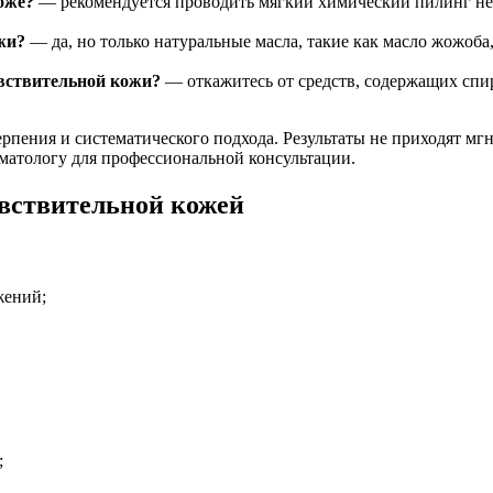
оже?
— рекомендуется проводить мягкий химический пилинг не ч
жи?
— да, но только натуральные масла, такие как масло жожоб
увствительной кожи?
— откажитесь от средств, содержащих спир
терпения и систематического подхода. Результаты не приходят мг
рматологу для профессиональной консультации.
увствительной кожей
жений;
;