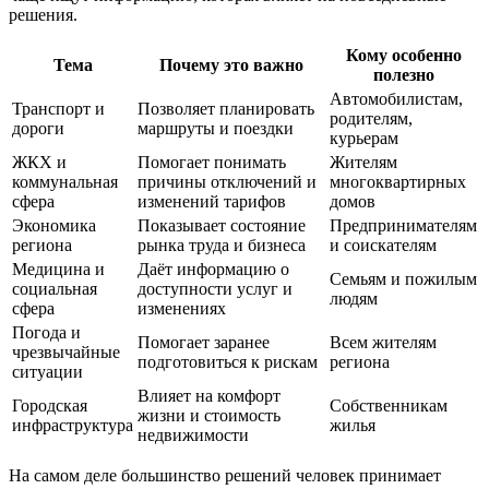
решения.
Кому особенно
Тема
Почему это важно
полезно
Автомобилистам,
Транспорт и
Позволяет планировать
родителям,
дороги
маршруты и поездки
курьерам
ЖКХ и
Помогает понимать
Жителям
коммунальная
причины отключений и
многоквартирных
сфера
изменений тарифов
домов
Экономика
Показывает состояние
Предпринимателям
региона
рынка труда и бизнеса
и соискателям
Медицина и
Даёт информацию о
Семьям и пожилым
социальная
доступности услуг и
людям
сфера
изменениях
Погода и
Помогает заранее
Всем жителям
чрезвычайные
подготовиться к рискам
региона
ситуации
Влияет на комфорт
Городская
Собственникам
жизни и стоимость
инфраструктура
жилья
недвижимости
На самом деле большинство решений человек принимает