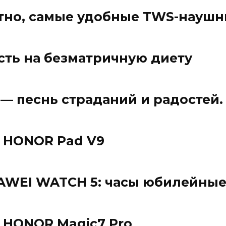
ятно, самые удобные TWS-науш
сть на безматричную диету
g — песнь страданий и радостей
 HONOR Pad V9
AWEI WATCH 5: часы юбилейны
 HONOR Magic7 Pro