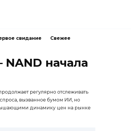
ервое свидание
Свежее
— NAND начала
продолжает регулярно отслеживать
спроса, вызванное бумом ИИ, но
ревышающими динамику цен на рынке