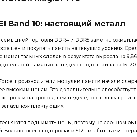
I Band 10: настоящий металл
 семь дней торговля DDR4 и DDR5 заметно оживилас
ста цен и покупать память на текущих уровнях. Ср
моментальных сделок в результате выросла на 9,86
рдотельной памятью за неделю подскочила на 15–20 
dForce, производители модулей памяти начали сде
лее высоким ценам. Это дополнительно способству
тоже росли на прошедшей неделе, поскольку произ
 запасы комплектующих.
тесняются поднимать цены, поэтому на срочном рын
 Больше всего подорожали 512-гигабитные и 1-тера