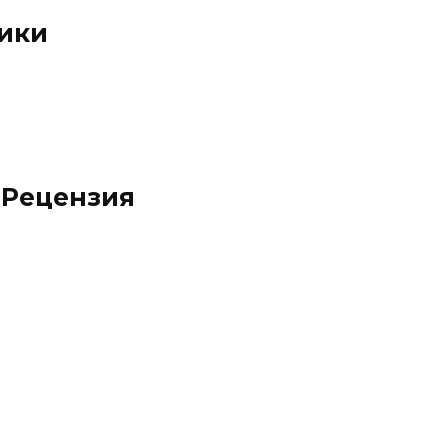
ники
. Рецензия
е