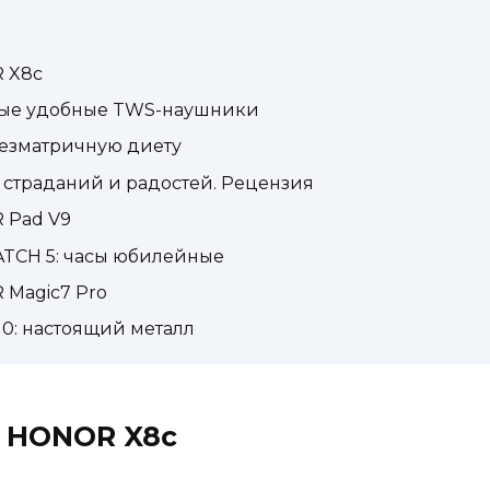
 X8c
амые удобные TWS-наушники
безматричную диету
нь страданий и радостей. Рецензия
 Pad V9
TCH 5: часы юбилейные
Magic7 Pro
0: настоящий металл
 HONOR X8c