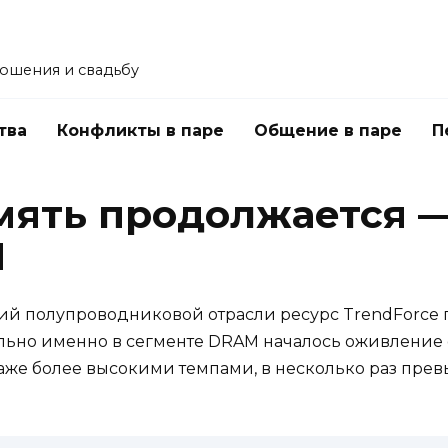
ошения и свадьбу
тва
Конфликты в паре
Общение в паре
П
амять продолжается 
M
ий полупроводниковой отрасли ресурс TrendForce 
льно именно в сегменте DRAM началось оживление 
даже более высокими темпами, в несколько раз п